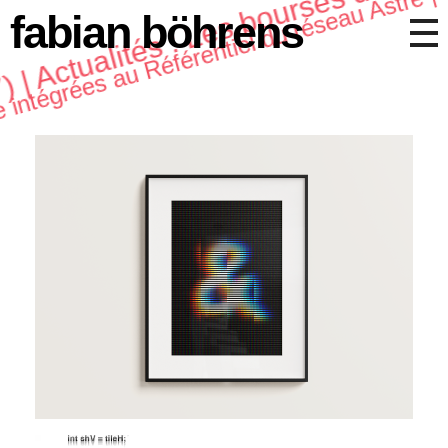
) | Actualités : Les bourses de rési
fabian böhrens