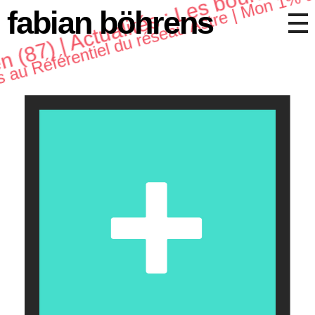
n (87) | Actualités : Les bourses d
fabian böhrens