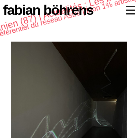
unien (87) | Actualités : Les bourse
fabian böhrens